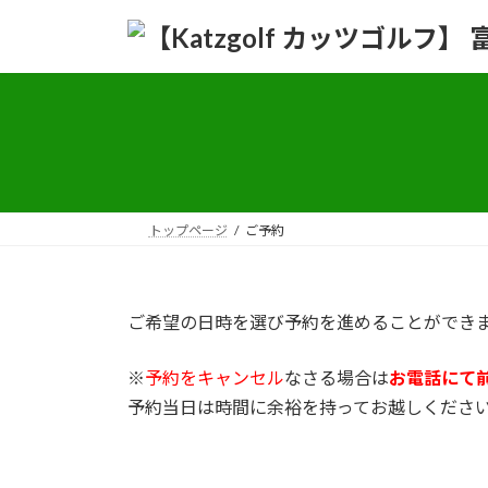
コ
ナ
ン
ビ
テ
ゲ
ン
ー
ツ
シ
へ
ョ
ス
ン
キ
に
ッ
移
トップページ
ご予約
プ
動
ご希望の日時を選び予約を進めることができ
※
予約をキャンセル
なさる場合は
お電話にて
予約当日は時間に余裕を持ってお越しくださ