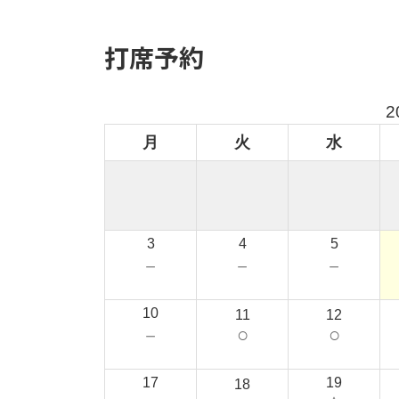
打席予約
2
月
火
水
3
4
5
－
－
－
10
11
12
○
○
－
17
19
18