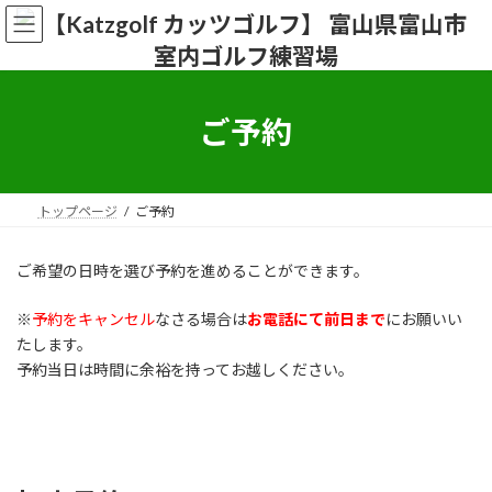
コ
ナ
ン
ビ
テ
ゲ
ン
ー
ツ
シ
へ
ョ
ご予約
ス
ン
キ
に
ッ
移
プ
動
トップページ
ご予約
ご希望の日時を選び予約を進めることができます。
※
予約をキャンセル
なさる場合は
お電話にて前日まで
にお願いい
たします。
予約当日は時間に余裕を持ってお越しください。