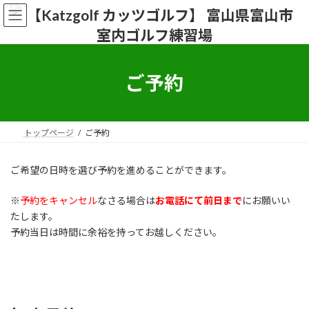
コ
ナ
ン
ビ
テ
ゲ
ン
ー
ツ
シ
へ
ョ
ご予約
ス
ン
キ
に
ッ
移
プ
動
トップページ
ご予約
ご希望の日時を選び予約を進めることができます。
※
予約をキャンセル
なさる場合は
お電話にて前日まで
にお願いい
たします。
予約当日は時間に余裕を持ってお越しください。