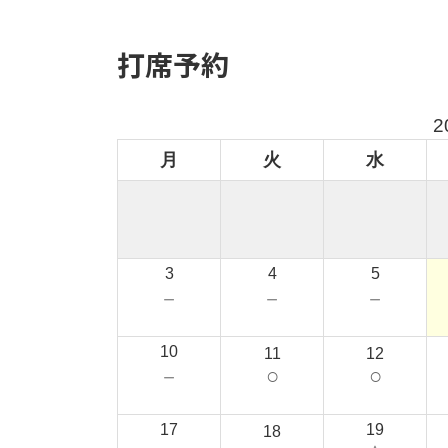
打席予約
2
月
火
水
3
4
5
－
－
－
10
11
12
○
○
－
17
19
18