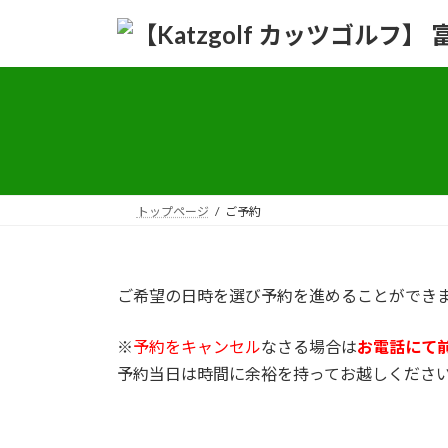
コ
ナ
ン
ビ
テ
ゲ
ン
ー
ツ
シ
へ
ョ
ス
ン
キ
に
ッ
移
トップページ
ご予約
プ
動
ご希望の日時を選び予約を進めることができ
※
予約をキャンセル
なさる場合は
お電話にて
予約当日は時間に余裕を持ってお越しくださ