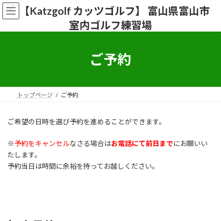
コ
ナ
ン
ビ
テ
ゲ
ン
ー
ツ
シ
へ
ョ
ご予約
ス
ン
キ
に
ッ
移
プ
動
トップページ
ご予約
ご希望の日時を選び予約を進めることができます。
※
予約をキャンセル
なさる場合は
お電話にて前日まで
にお願いい
たします。
予約当日は時間に余裕を持ってお越しください。