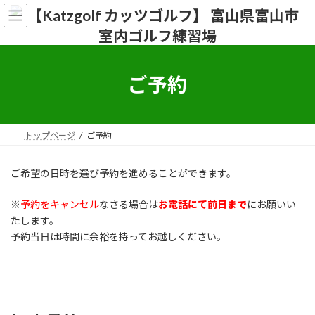
コ
ナ
ン
ビ
テ
ゲ
ン
ー
ツ
シ
へ
ョ
ご予約
ス
ン
キ
に
ッ
移
プ
動
トップページ
ご予約
ご希望の日時を選び予約を進めることができます。
※
予約をキャンセル
なさる場合は
お電話にて前日まで
にお願いい
たします。
予約当日は時間に余裕を持ってお越しください。