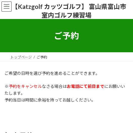
コ
ナ
ン
ビ
テ
ゲ
ン
ー
ツ
シ
へ
ョ
ご予約
ス
ン
キ
に
ッ
移
プ
動
トップページ
ご予約
ご希望の日時を選び予約を進めることができます。
※
予約をキャンセル
なさる場合は
お電話にて前日まで
にお願いい
たします。
予約当日は時間に余裕を持ってお越しください。