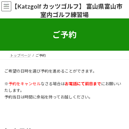
コ
ナ
ン
ビ
テ
ゲ
ン
ー
ツ
シ
へ
ョ
ご予約
ス
ン
キ
に
ッ
移
プ
動
トップページ
ご予約
ご希望の日時を選び予約を進めることができます。
※
予約をキャンセル
なさる場合は
お電話にて前日まで
にお願いい
たします。
予約当日は時間に余裕を持ってお越しください。