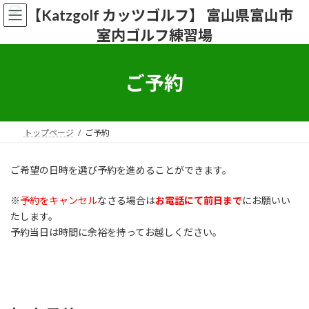
コ
ナ
ン
ビ
テ
ゲ
ン
ー
ツ
シ
へ
ョ
ご予約
ス
ン
キ
に
ッ
移
プ
動
トップページ
ご予約
ご希望の日時を選び予約を進めることができます。
※
予約をキャンセル
なさる場合は
お電話にて前日まで
にお願いい
たします。
予約当日は時間に余裕を持ってお越しください。